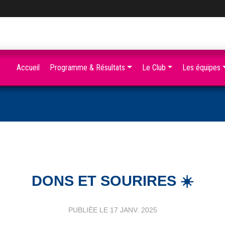
Accueil
Programme & Résultats
Le Club
Les équipes
DONS ET SOURIRES ☀️
PUBLIÉE LE
17 JANV. 2025