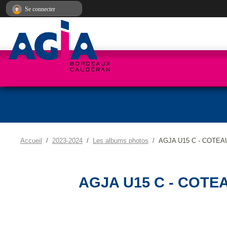
Panneau de gestion des cookies
Se connecter
Accueil
2023-2024
Les albums photos
AGJA U15 C - COTEA
AGJA U15 C - COTE