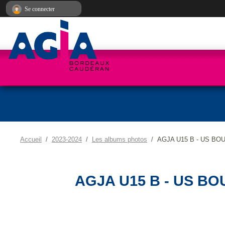
Panneau de gestion des cookies
Se connecter
Accueil
2023-2024
Les albums photos
AGJA U15 B - US BO
AGJA U15 B - US BO