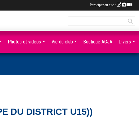
Participer au site :
Photos et vidéos
Vie du club
Boutique AGJA
Divers
E DU DISTRICT U15))