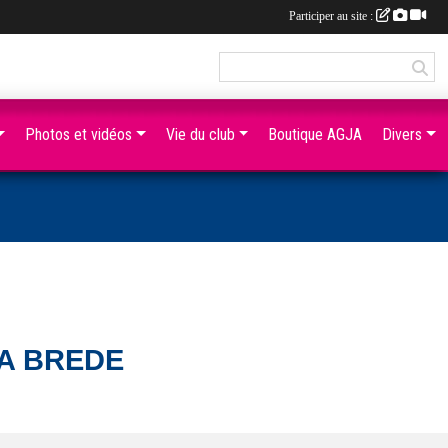
Participer au site :
Photos et vidéos
Vie du club
Boutique AGJA
Divers
LA BREDE