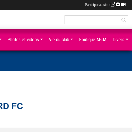
Participer au site :
Photos et vidéos
Vie du club
Boutique AGJA
Divers
RD FC