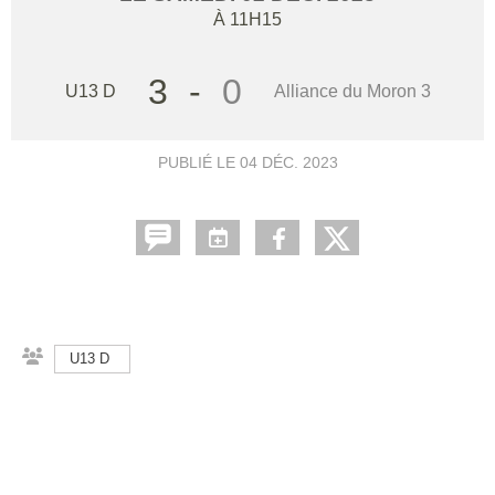
À 11H15
3
-
0
U13 D
Alliance du Moron 3
PUBLIÉ LE
04 DÉC. 2023
U13 D