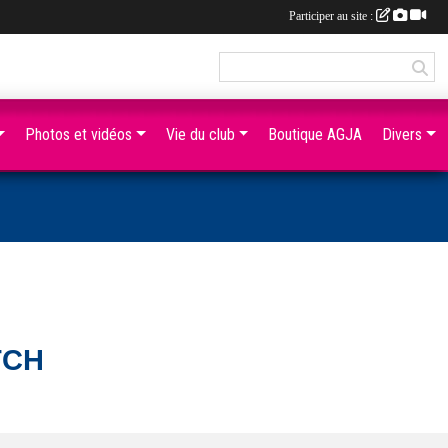
Participer au site :
Photos et vidéos
Vie du club
Boutique AGJA
Divers
TCH