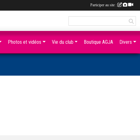
Participer au site :
Photos et vidéos
Vie du club
Boutique AGJA
Divers