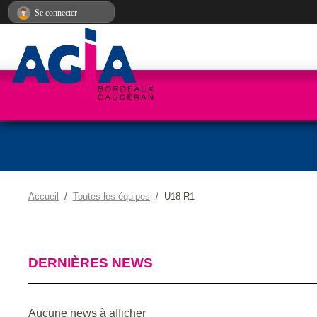
Panneau de gestion des cookies
Se connecter
Accueil
Toutes les équipes
U18 R1
DERNIÈRES NEWS
Aucune news à afficher