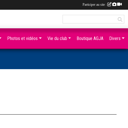
Participer au site :
Photos et vidéos
Vie du club
Boutique AGJA
Divers