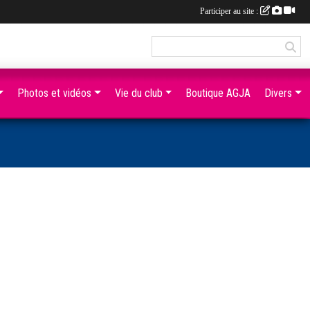
Participer au site :
Photos et vidéos
Vie du club
Boutique AGJA
Divers